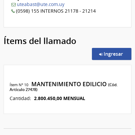
uteabast@ute.com.uy
(0598) 155 INTERNOS 21178 - 21214
Ítems del llamado
en l
Ingresar
MANTENIMIENTO EDILICIO
Ítem Nº 10
(Cód.
Artículo 27478)
2.800.450,00 MENSUAL
Cantidad: