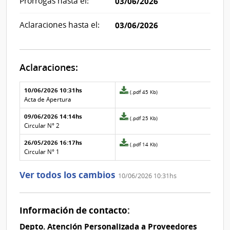
Prórrogas hasta el:
03/06/2026
Aclaraciones hasta el:
03/06/2026
Aclaraciones:
Aclaraciones del llamado
Fecha y
10/06/2026 10:31hs
Archivo
(.pdf 45 Kb)
texto de
Archivo
adjunto
Acta de Apertura
la
de la
de
aclaración
aclaración
09/06/2026 14:14hs
la
Archivo
(.pdf 25 Kb)
aclaración
adjunto
Circular N° 2
Nº
de
26/05/2026 16:17hs
2
la
Archivo
(.pdf 14 Kb)
aclaración
adjunto
Circular N° 1
Nº
de
1
la
Ver todos los cambios
10/06/2026 10:31hs
aclaración
Nº
0
Información de contacto:
Depto. Atención Personalizada a Proveedores