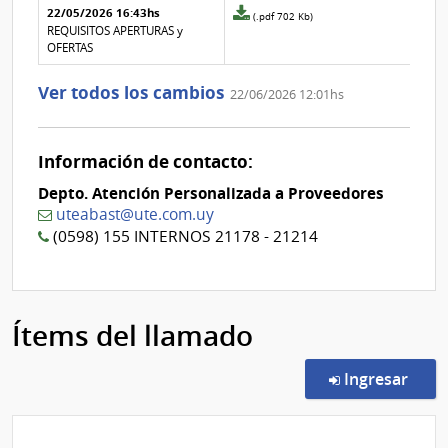
22/05/2026 16:43hs
2
la
Archivo
(.pdf 702 Kb)
aclaración
adjunto
REQUISITOS APERTURAS y
Nº
de
OFERTAS
1
la
aclaración
Ver todos los cambios
22/06/2026 12:01hs
Nº
0
Información de contacto:
Depto. Atención Personalizada a Proveedores
uteabast@ute.com.uy
(0598) 155 INTERNOS 21178 - 21214
Ítems del llamado
en l
Ingresar