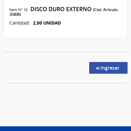
DISCO DURO EXTERNO
Ítem Nº 10
(Cód. Artículo
35808)
2,00 UNIDAD
Cantidad:
en l
Ingresar