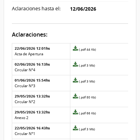
Aclaraciones hasta el:
12/06/2026
Aclaraciones:
Aclaraciones del llamado
Fecha y
22/06/2026 12:01hs
Archivo
(.pdf 44 Kb)
texto de
Archivo
adjunto
Acta de Apertura
la
de la
de
aclaración
aclaración
02/06/2026 16:13hs
la
Archivo
(.pdf 3 Mb)
aclaración
adjunto
Circular N°4
Nº
de
01/06/2026 15:54hs
6
la
Archivo
(.pdf 3 Mb)
aclaración
adjunto
Circular N°3
Nº
de
29/05/2026 13:32hs
5
la
Archivo
(.pdf 80 Kb)
aclaración
adjunto
Circular N°2
Nº
de
29/05/2026 13:32hs
4
la
Archivo
(.pdf 66 Kb)
aclaración
adjunto
Anexo 2
Nº
de
22/05/2026 16:43hs
3
la
Archivo
(.pdf 3 Mb)
aclaración
adjunto
Circular N°1
Nº
de