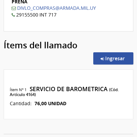
PRENA
DIVLO_COMPRAS@ARMADA.MIL.UY
29155500 INT 717
Ítems del llamado
en l
Ingresar
SERVICIO DE BAROMETRICA
Ítem Nº 1
(Cód.
Artículo 4164)
76,00 UNIDAD
Cantidad: