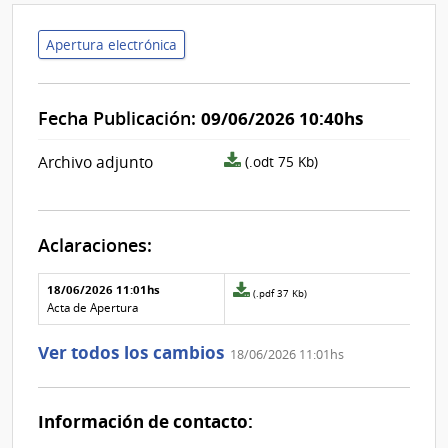
Apertura electrónica
Fecha Publicación:
09/06/2026 10:40hs
archivo
Archivo adjunto
(.odt 75 Kb)
adjunto/pliego
Aclaraciones:
Aclaraciones del llamado
Fecha y
18/06/2026 11:01hs
Archivo
(.pdf 37 Kb)
texto de
Archivo
adjunto
Acta de Apertura
la
de la
de
aclaración
aclaración
la
Ver todos los cambios
18/06/2026 11:01hs
aclaración
Nº
0
Información de contacto: