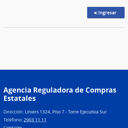
en l
Ingresar
Agencia Reguladora de Compras
Estatales
Dirección:
Liniers 1324, Piso 7 - Torre Ejecutiva Sur
Teléfono:
2903 11 11
Contacto