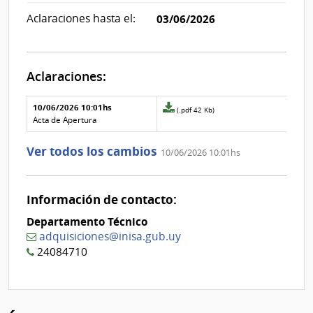
Aclaraciones hasta el:
03/06/2026
Aclaraciones:
Aclaraciones del llamado
Fecha y
10/06/2026 10:01hs
Archivo
(.pdf 42 Kb)
texto de
Archivo
adjunto
Acta de Apertura
la
de la
de
aclaración
aclaración
la
Ver todos los cambios
10/06/2026 10:01hs
aclaración
Nº
0
Información de contacto:
Departamento Técnico
adquisiciones@inisa.gub.uy
24084710