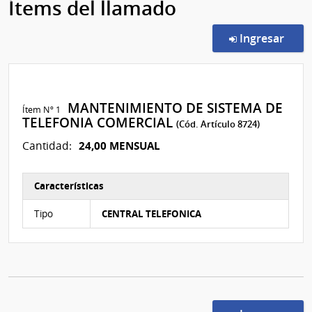
Ítems del llamado
en l
Ingresar
MANTENIMIENTO DE SISTEMA DE
Ítem Nº 1
TELEFONIA COMERCIAL
(Cód. Artículo 8724)
24,00 MENSUAL
Cantidad:
Características
Características del Ítem Nº 2
Tipo
CENTRAL TELEFONICA