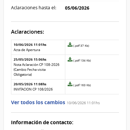
Aclaraciones hasta el:
05/06/2026
Aclaraciones:
Aclaraciones del llamado
Fecha y
10/06/2026 11:01hs
Archivo
(.pdf 37 Kb)
texto de
Archivo
adjunto
Acta de Apertura
la
de la
de
aclaración
aclaración
25/05/2026 15:06hs
la
Archivo
(.pdf 134 Kb)
aclaración
adjunto
Nota Aclaración CP 108-2026
Nº
de
(Cambio Fecha visita
2
la
Obligatoria)
aclaración
20/05/2026 11:08hs
Nº
Archivo
(.pdf 163 Kb)
1
adjunto
INVITACION CP 108/2026
de
la
Ver todos los cambios
10/06/2026 11:01hs
aclaración
Nº
0
Información de contacto: