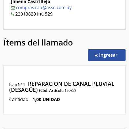
Jimena Castrillejo
compras.rap@asse.com.uy
22013820 int. 529
Ítems del llamado
en l
Ingresar
REPARACION DE CANAL PLUVIAL
Ítem Nº 1
(DESAGÜE)
(Cód. Artículo 15082)
1,00 UNIDAD
Cantidad: