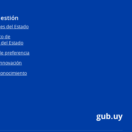
Gestión
es del Estado
co de
 del Estado
e preferencia
innovación
conocimiento
gub.uy