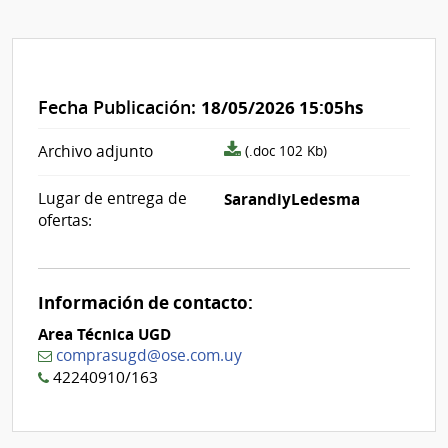
Fecha Publicación:
18/05/2026 15:05hs
archivo
Archivo adjunto
(.doc 102 Kb)
adjunto/pliego
Lugar de entrega de
SarandiyLedesma
ofertas:
Información de contacto:
Area Técnica UGD
comprasugd@ose.com.uy
42240910/163