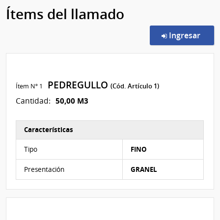
Ítems del llamado
en l
Ingresar
PEDREGULLO
Ítem Nº 1
(Cód. Artículo 1)
50,00 M3
Cantidad:
Características
Características del Ítem Nº 1
Tipo
FINO
Presentación
GRANEL