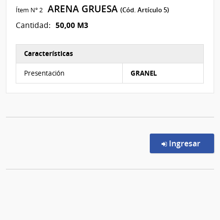
ARENA GRUESA
Ítem Nº 2
(Cód. Artículo 5)
50,00 M3
Cantidad:
Características
Características del Ítem Nº 2
Presentación
GRANEL
en l
Ingresar