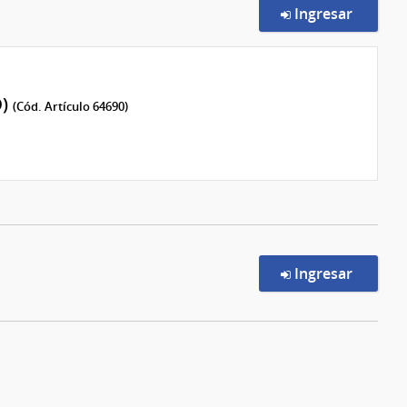
en la c
Ingresar
D)
(Cód. Artículo 64690)
en la c
Ingresar