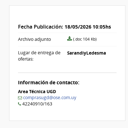
Fecha Publicación:
18/05/2026 10:05hs
archivo
Archivo adjunto
(.doc 104 Kb)
adjunto/pliego
Lugar de entrega de
SarandiyLedesma
ofertas:
Información de contacto:
Area Técnica UGD
comprasugd@ose.com.uy
42240910/163