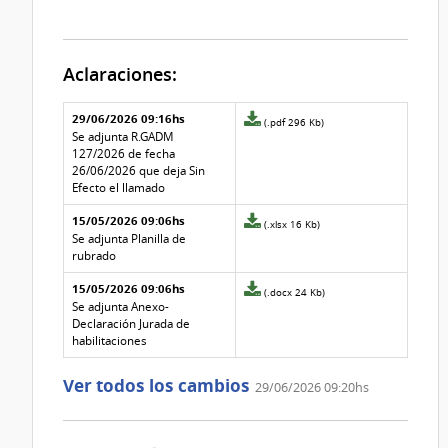
Aclaraciones:
Aclaraciones del llamado
Fecha y
29/06/2026 09:16hs
Archivo
(.pdf 296 Kb)
texto de
Archivo
adjunto
Se adjunta R.GADM
la
de la
de
127/2026 de fecha
aclaración
aclaración
la
26/06/2026 que deja Sin
aclaración
Efecto el llamado
Nº
15/05/2026 09:06hs
2
Archivo
(.xlsx 16 Kb)
adjunto
Se adjunta Planilla de
de
rubrado
la
15/05/2026 09:06hs
aclaración
Archivo
(.docx 24 Kb)
Nº
adjunto
Se adjunta Anexo-
1
de
Declaración Jurada de
la
habilitaciones
aclaración
Nº
Ver todos los cambios
29/06/2026 09:20hs
0