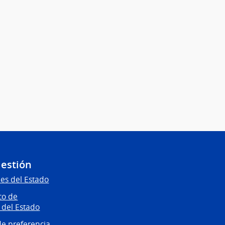
Gestión
es del Estado
co de
 del Estado
e preferencia