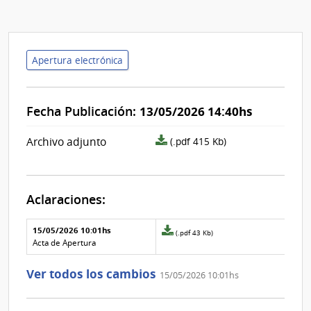
Apertura electrónica
Fecha Publicación:
13/05/2026 14:40hs
archivo
Archivo adjunto
(.pdf 415 Kb)
adjunto/pliego
Aclaraciones:
Aclaraciones del llamado
Fecha y
15/05/2026 10:01hs
Archivo
(.pdf 43 Kb)
texto de
Archivo
adjunto
Acta de Apertura
la
de la
de
aclaración
aclaración
la
Ver todos los cambios
15/05/2026 10:01hs
aclaración
Nº
0