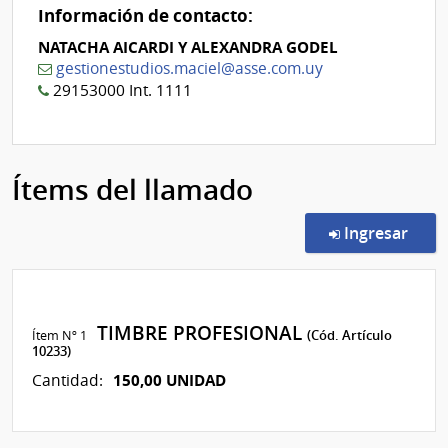
Información de contacto:
NATACHA AICARDI Y ALEXANDRA GODEL
gestionestudios.maciel@asse.com.uy
29153000 Int. 1111
Ítems del llamado
en l
Ingresar
TIMBRE PROFESIONAL
Ítem Nº 1
(Cód. Artículo
10233)
150,00 UNIDAD
Cantidad: