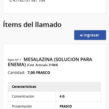
47792131 INT 104
Ítems del llamado
en l
Ingresar
MESALAZINA (SOLUCION PARA
Ítem Nº 1
ENEMA)
(Cód. Artículo 31484)
7,00 FRASCO
Cantidad:
Características
Características del Ítem Nº 1
Concentracion
4 G
Presentación
FRASCO