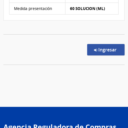
Medida presentación
60 SOLUCION (ML)
en l
Ingresar
Agencia Reguladora de Compras