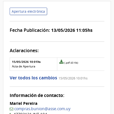
Apertura electrónica
Fecha Publicación:
13/05/2026 11:05hs
Aclaraciones:
Aclaraciones del llamado
Fecha y
15/05/2026 10:01hs
Archivo
(.pdf 43 Kb)
texto de
Archivo
adjunto
Acta de Apertura
la
de la
de
aclaración
aclaración
la
Ver todos los cambios
15/05/2026 10:01hs
aclaración
Nº
0
Información de contacto:
Mariel Pereira
compras.bunion@asse.com.uy