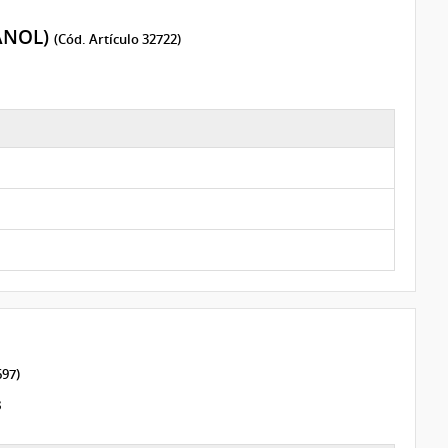
ANOL)
(Cód. Artículo 32722)
697)
s