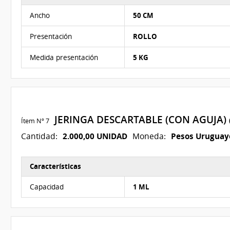
Características del Ítem Nº 6
Ancho
50 CM
Presentación
ROLLO
Medida presentación
5 KG
JERINGA DESCARTABLE (CON AGUJA)
Ítem Nº 7
2.000,00 UNIDAD
Pesos Uruguay
Cantidad:
Moneda:
Características
Características del Ítem Nº 7
Capacidad
1 ML