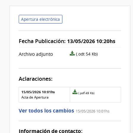
Apertura electrónica
Fecha Publicación:
13/05/2026 10:20hs
archivo
Archivo adjunto
(.odt 54 Kb)
adjunto/pliego
Aclaraciones:
Aclaraciones del llamado
Fecha y
15/05/2026 10:01hs
Archivo
(.pdf 49 Kb)
texto de
Archivo
adjunto
Acta de Apertura
la
de la
de
aclaración
aclaración
la
Ver todos los cambios
15/05/2026 10:01hs
aclaración
Nº
0
Información de contacto: