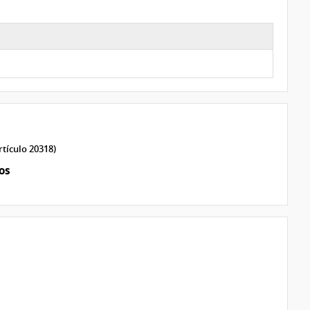
rtículo 20318)
os