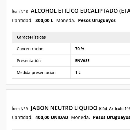
ALCOHOL ETILICO EUCALIPTADO (ET
Ítem Nº 8
300,00 L
Pesos Uruguayos
Cantidad:
Moneda:
Características
Características del Ítem Nº 8
Concentracion
70 %
Presentación
ENVASE
Medida presentación
1 L
JABON NEUTRO LIQUIDO
Ítem Nº 9
(Cód. Artículo 14
400,00 UNIDAD
Pesos Uruguayo
Cantidad:
Moneda: