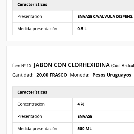
Características
Características del Ítem Nº 9
Presentación
ENVASE C/VALVULA DISPENS.
Medida presentación
0.5 L
JABON CON CLORHEXIDINA
Ítem Nº 10
(Cód. Artícu
20,00 FRASCO
Pesos Uruguayos
Cantidad:
Moneda:
Características
Características del Ítem Nº 10
Concentracion
4 %
Presentación
ENVASE
Medida presentación
500 ML