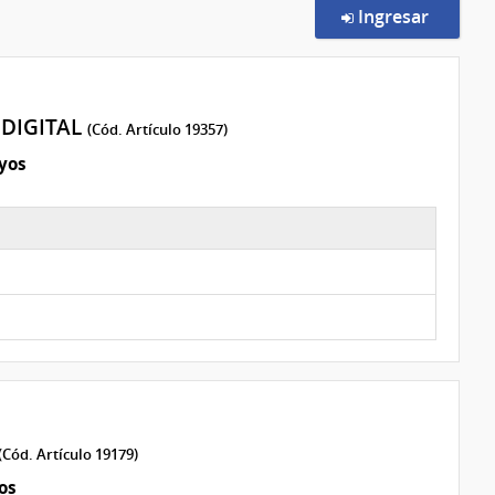
en la c
Ingresar
DIGITAL
(Cód. Artículo 19357)
yos
(Cód. Artículo 19179)
os