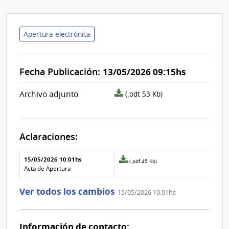
Apertura electrónica
Fecha Publicación:
13/05/2026 09:15hs
archivo
Archivo adjunto
(.odt 53 Kb)
adjunto/pliego
Aclaraciones:
Aclaraciones del llamado
Fecha y
15/05/2026 10:01hs
Archivo
(.pdf 45 Kb)
texto de
Archivo
adjunto
Acta de Apertura
la
de la
de
aclaración
aclaración
la
Ver todos los cambios
15/05/2026 10:01hs
aclaración
Nº
0
Información de contacto: