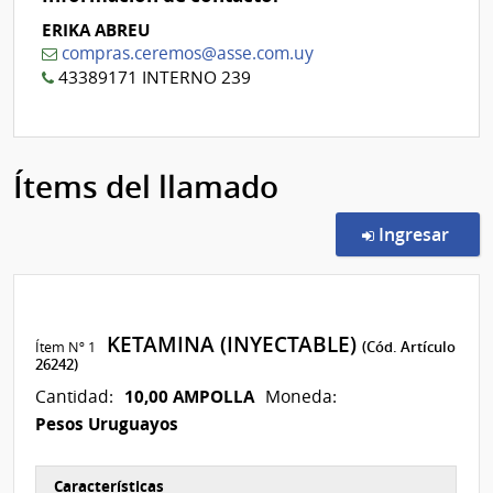
ERIKA ABREU
compras.ceremos@asse.com.uy
43389171 INTERNO 239
Ítems del llamado
en l
Ingresar
KETAMINA (INYECTABLE)
Ítem Nº 1
(Cód. Artículo
26242)
10,00 AMPOLLA
Cantidad:
Moneda:
Pesos Uruguayos
Características