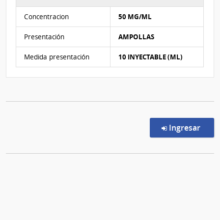
Características del Ítem Nº 1
Concentracion
50 MG/ML
Presentación
AMPOLLAS
Medida presentación
10 INYECTABLE (ML)
en l
Ingresar