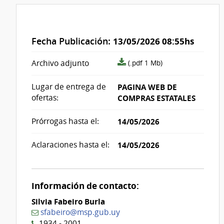
Fecha Publicación:
13/05/2026 08:55hs
archivo
Archivo adjunto
(.pdf 1 Mb)
adjunto/pliego
Lugar de entrega de
PAGINA WEB DE
ofertas:
COMPRAS ESTATALES
Prórrogas hasta el:
14/05/2026
Aclaraciones hasta el:
14/05/2026
Información de contacto:
Silvia Fabeiro Burla
sfabeiro@msp.gub.uy
1934 - 2001