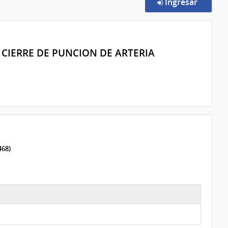
en la c
Ingresar
CIERRE DE PUNCION DE ARTERIA
468)