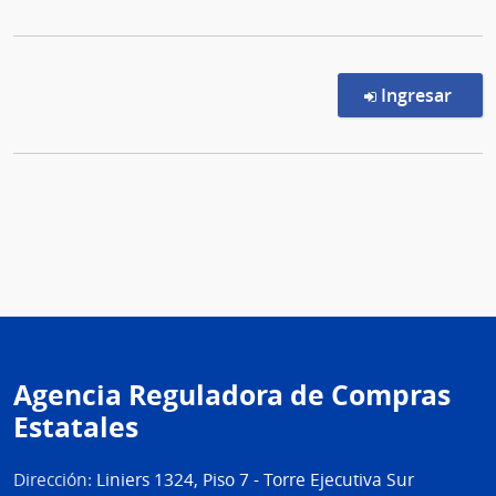
en l
Ingresar
Agencia Reguladora de Compras
Estatales
Dirección:
Liniers 1324, Piso 7 - Torre Ejecutiva Sur