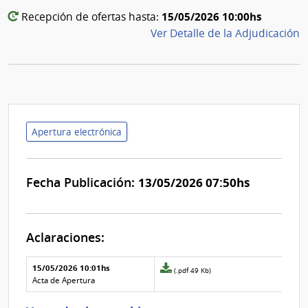
15/05/2026 10:00hs
Recepción de ofertas hasta:
Ver Detalle de la Adjudicación
Apertura electrónica
Fecha Publicación:
13/05/2026 07:50hs
Aclaraciones:
Aclaraciones del llamado
Fecha y
15/05/2026 10:01hs
Archivo
(.pdf 49 Kb)
texto de
Archivo
adjunto
Acta de Apertura
la
de la
de
aclaración
aclaración
la