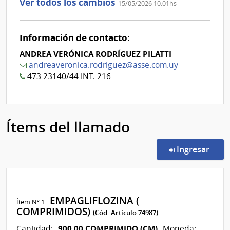
Ver todos los cambios
15/05/2026 10:01hs
aclaración
Nº
0
Información de contacto:
ANDREA VERÓNICA RODRÍGUEZ PILATTI
andreaveronica.rodriguez@asse.com.uy
473 23140/44 INT. 216
Ítems del llamado
en l
Ingresar
EMPAGLIFLOZINA (
Ítem Nº 1
COMPRIMIDOS)
(Cód. Artículo 74987)
900,00 COMPRIMIDO (CM)
Cantidad:
Moneda: