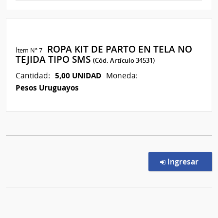
ROPA KIT DE PARTO EN TELA NO
Ítem Nº 7
TEJIDA TIPO SMS
(Cód. Artículo 34531)
5,00 UNIDAD
Cantidad:
Moneda:
Pesos Uruguayos
en l
Ingresar