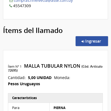
compras.nhelvecia@asse.com.uy
45547309
Ítems del llamado
en l
Ingresar
MALLA TUBULAR NYLON
Ítem Nº 1
(Cód. Artículo
72695)
5,00 UNIDAD
Cantidad:
Moneda:
Pesos Uruguayos
Características
Características del Ítem Nº 1
Para
PIERNA