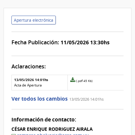
Apertura electrónica
Fecha Publicación:
11/05/2026 13:30hs
Aclaraciones:
Aclaraciones del llamado
Fecha y
13/05/2026 14:01hs
Archivo
(.pdf 45 Kb)
texto de
Archivo
adjunto
Acta de Apertura
la
de la
de
aclaración
aclaración
la
Ver todos los cambios
13/05/2026 14:01hs
aclaración
Nº
0
Información de contacto:
CÉSAR ENRIQUE RODRIGUEZ AIRALA