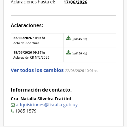
Aclaraciones hasta el:
17/06/2026
Aclaraciones:
Aclaraciones del llamado
Fecha y
22/06/2026 10:01hs
Archivo
(.pdf 45 Kb)
texto de
Archivo
adjunto
Acta de Apertura
la
de la
de
aclaración
aclaración
18/06/2026 09:37hs
la
Archivo
(.pdf 56 Kb)
aclaración
adjunto
Aclaración CR Nº5/2026
Nº
de
1
la
Ver todos los cambios
22/06/2026 10:01hs
aclaración
Nº
0
Información de contacto:
Cra. Natalia Silveira Frattini
adquisiciones@fiscalia.gub.uy
1985 1579