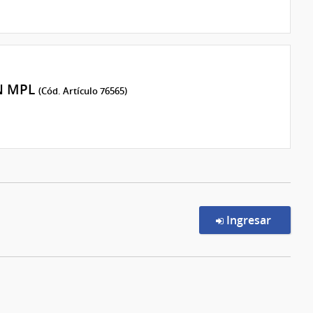
N MPL
(Cód. Artículo 76565)
en la c
Ingresar