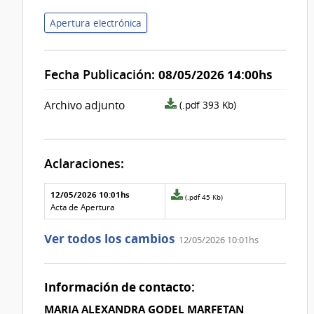
Apertura electrónica
Fecha Publicación:
08/05/2026 14:00hs
archivo
Archivo adjunto
(.pdf 393 Kb)
adjunto/pliego
Aclaraciones:
Aclaraciones del llamado
Fecha y
12/05/2026 10:01hs
Archivo
(.pdf 45 Kb)
texto de
Archivo
adjunto
Acta de Apertura
la
de la
de
aclaración
aclaración
la
Ver todos los cambios
12/05/2026 10:01hs
aclaración
Nº
0
Información de contacto:
MARIA ALEXANDRA GODEL MARFETAN