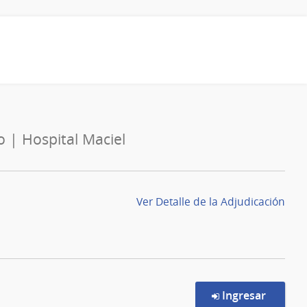
o | Hospital Maciel
Ver Detalle de la Adjudicación
en la c
Ingresar