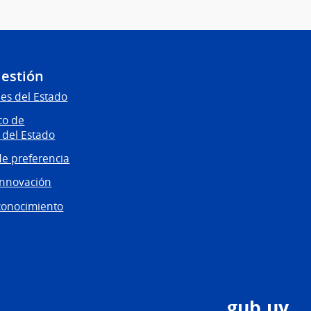
Gestión
es del Estado
co de
 del Estado
e preferencia
innovación
conocimiento
gub.uy