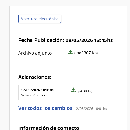
Apertura electrónica
Fecha Publicación:
08/05/2026 13:45hs
archivo
Archivo adjunto
(.pdf 367 Kb)
adjunto/pliego
Aclaraciones:
Aclaraciones del llamado
Fecha y
12/05/2026 10:01hs
Archivo
(.pdf 43 Kb)
texto de
Archivo
adjunto
Acta de Apertura
la
de la
de
aclaración
aclaración
la
Ver todos los cambios
12/05/2026 10:01hs
aclaración
Nº
0
Información de contacto: