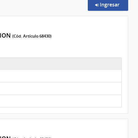
en la c
Ingresar
CION
(Cód. Artículo 68430)