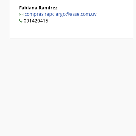
Fabiana Ramirez
compras.rapclargo@asse.com.uy
091420415