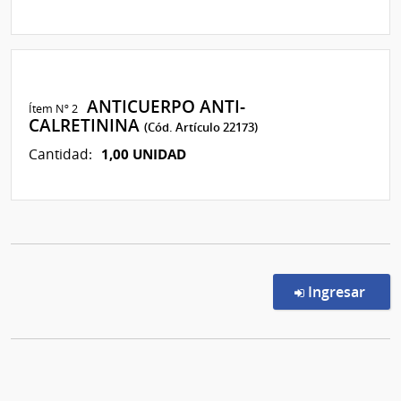
ANTICUERPO ANTI-
Ítem Nº 2
CALRETININA
(Cód. Artículo 22173)
1,00 UNIDAD
Cantidad:
en l
Ingresar