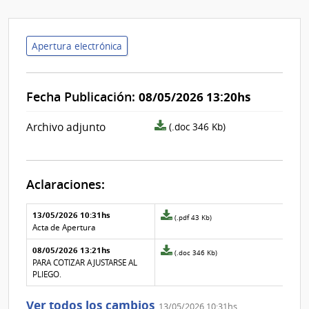
Apertura electrónica
Fecha Publicación:
08/05/2026 13:20hs
archivo
Archivo adjunto
(.doc 346 Kb)
adjunto/pliego
Aclaraciones:
Aclaraciones del llamado
Fecha y
13/05/2026 10:31hs
Archivo
(.pdf 43 Kb)
texto de
Archivo
adjunto
Acta de Apertura
la
de la
de
aclaración
aclaración
08/05/2026 13:21hs
la
Archivo
(.doc 346 Kb)
aclaración
adjunto
PARA COTIZAR AJUSTARSE AL
Nº
de
PLIEGO.
1
la
aclaración
Ver todos los cambios
13/05/2026 10:31hs
Nº