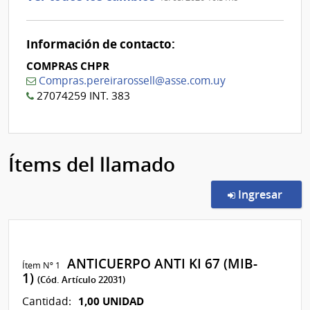
0
Información de contacto:
COMPRAS CHPR
Compras.pereirarossell@asse.com.uy
27074259 INT. 383
Ítems del llamado
en l
Ingresar
ANTICUERPO ANTI KI 67 (MIB-
Ítem Nº 1
1)
(Cód. Artículo 22031)
1,00 UNIDAD
Cantidad: