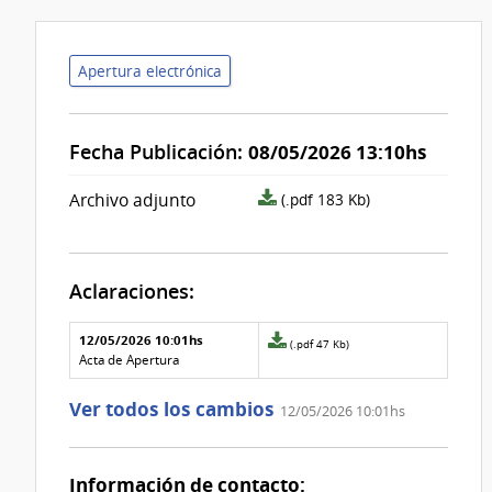
Apertura electrónica
Fecha Publicación:
08/05/2026 13:10hs
archivo
Archivo adjunto
(.pdf 183 Kb)
adjunto/pliego
Aclaraciones:
Aclaraciones del llamado
Fecha y
12/05/2026 10:01hs
Archivo
(.pdf 47 Kb)
texto de
Archivo
adjunto
Acta de Apertura
la
de la
de
aclaración
aclaración
la
Ver todos los cambios
12/05/2026 10:01hs
aclaración
Nº
0
Información de contacto: