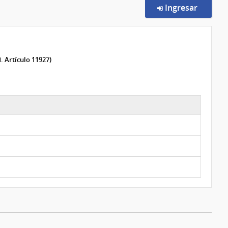
en la c
Ingresar
. Artículo 11927)