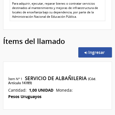
Para adquirir, ejecutar, reparar bienes o contratar servicios
destinados al mantenimiento y mejoras de infraestructura de
locales de enseñanza bajo su dependencia, por parte de la
Administración Nacional de Educación Pública.
Ítems del llamado
en l
Ingresar
SERVICIO DE ALBAÑILERIA
Ítem Nº 1
(Cód.
Artículo 14789)
1,00 UNIDAD
Cantidad:
Moneda:
Pesos Uruguayos