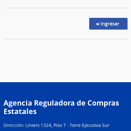
en l
Ingresar
Agencia Reguladora de Compras
Estatales
Dirección:
Liniers 1324, Piso 7 - Torre Ejecutiva Sur