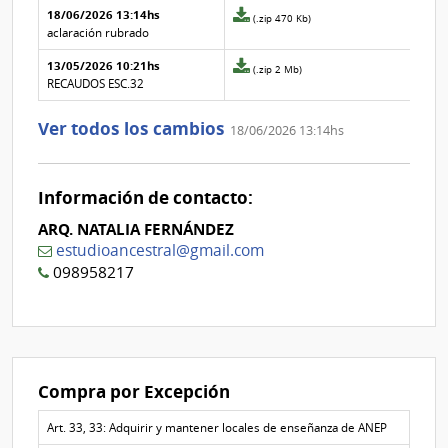
Aclaraciones del llamado
Fecha y
18/06/2026 13:14hs
Archivo
(.zip 470 Kb)
texto de
Archivo
adjunto
aclaración rubrado
la
de la
de
aclaración
aclaración
13/05/2026 10:21hs
la
Archivo
(.zip 2 Mb)
aclaración
adjunto
RECAUDOS ESC.32
Nº
de
1
la
Ver todos los cambios
18/06/2026 13:14hs
aclaración
Nº
0
Información de contacto:
ARQ. NATALIA FERNÁNDEZ
estudioancestral@gmail.com
098958217
Compra por Excepción
Art. 33, 33: Adquirir y mantener locales de enseñanza de ANEP