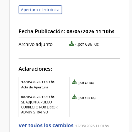
Apertura electrónica
Fecha Publicación:
08/05/2026 11:10hs
archivo
Archivo adjunto
(.pdf 686 Kb)
adjunto/pliego
Aclaraciones:
Aclaraciones del llamado
Fecha y
12/05/2026 11:01hs
Archivo
(.pdf 48 Kb)
texto de
Archivo
adjunto
Acta de Apertura
la
de la
de
aclaración
aclaración
08/05/2026 15:51hs
la
Archivo
(.pdf 605 Kb)
aclaración
adjunto
SE ADJUNTA PLIEGO
Nº
de
CORRECTO POR ERROR
1
la
ADMINISTRATIVO
aclaración
Nº
Ver todos los cambios
12/05/2026 11:01hs
0