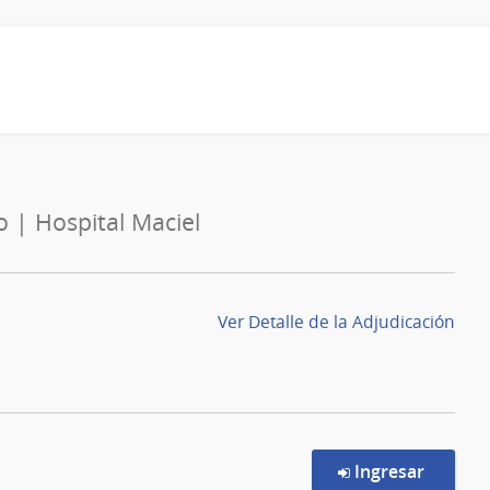
o | Hospital Maciel
Ver Detalle de la Adjudicación
en la c
Ingresar