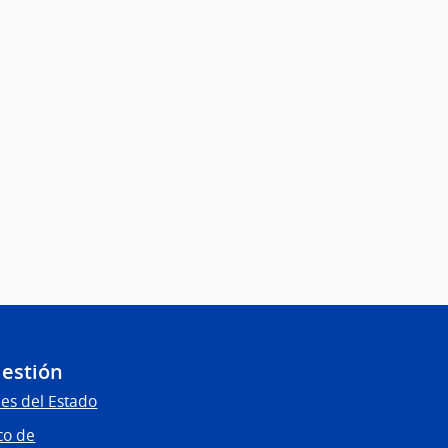
Gestión
es del Estado
co de