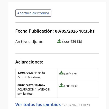
Apertura electrónica
Fecha Publicación:
08/05/2026 10:35hs
archivo
Archivo adjunto
(.odt 439 Kb)
adjunto/pliego
Aclaraciones:
Aclaraciones del llamado
Fecha y
12/05/2026 11:01hs
Archivo
(.pdf 44 Kb)
texto de
Archivo
adjunto
Acta de Apertura
la
de la
de
aclaración
aclaración
08/05/2026 10:46hs
la
Archivo
(.PDF 33 Kb)
aclaración
adjunto
ACLARACIÓN 1: ANEXO II:
Nº
de
similar foto.
1
la
aclaración
Ver todos los cambios
12/05/2026 11:01hs
Nº