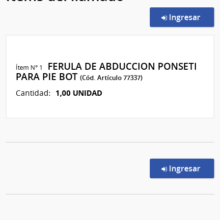
en l
Ingresar
FERULA DE ABDUCCION PONSETI
Ítem Nº 1
PARA PIE BOT
(Cód. Artículo 77337)
1,00 UNIDAD
Cantidad:
en l
Ingresar