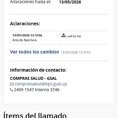
Aclaraciones hasta el:
13/05/2026
Aclaraciones:
Aclaraciones del llamado
Fecha y
13/05/2026 15:31hs
Archivo
(.pdf 42 Kb)
texto de
Archivo
adjunto
Acta de Apertura
la
de la
de
aclaración
aclaración
la
Ver todos los cambios
13/05/2026 15:31hs
aclaración
Nº
0
Información de contacto:
COMPRAS SALUD - GSAL
comprassalud@bps.gub.uy
2409 1547 Interno 3746
Ítems del llamado