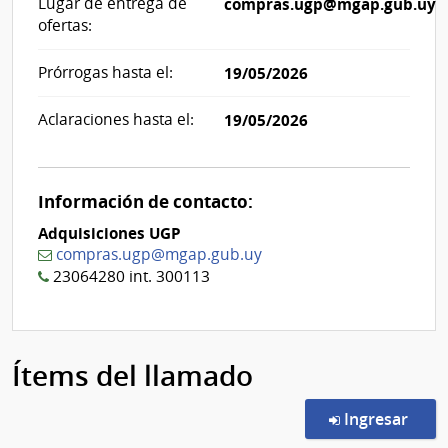
Lugar de entrega de
compras.ugp@mgap.gub.uy
ofertas:
Prórrogas hasta el:
19/05/2026
Aclaraciones hasta el:
19/05/2026
Información de contacto:
Adquisiciones UGP
compras.ugp@mgap.gub.uy
23064280 int. 300113
Ítems del llamado
en l
Ingresar