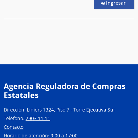
en l
Ingresar
Agencia Reguladora de Compras
Estatales
Dirección:
Liniers 1324, Piso 7 - Torre Ejecutiva Sur
Teléfono:
2903 11 11
Contacto
Horario de atención:
9:00 a 17:00