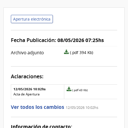
Apertura electrónica
Fecha Publicación:
08/05/2026 07:25hs
archivo
Archivo adjunto
(.pdf 394 Kb)
adjunto/pliego
Aclaraciones:
Aclaraciones del llamado
Fecha y
12/05/2026 10:02hs
Archivo
(.pdf 43 Kb)
texto de
Archivo
adjunto
Acta de Apertura
la
de la
de
aclaración
aclaración
la
Ver todos los cambios
12/05/2026 10:02hs
aclaración
Nº
0
Información de contacto: