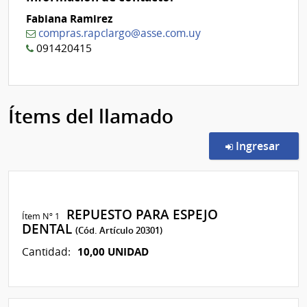
Fabiana Ramirez
compras.rapclargo@asse.com.uy
091420415
Ítems del llamado
en l
Ingresar
REPUESTO PARA ESPEJO
Ítem Nº 1
DENTAL
(Cód. Artículo 20301)
10,00 UNIDAD
Cantidad: