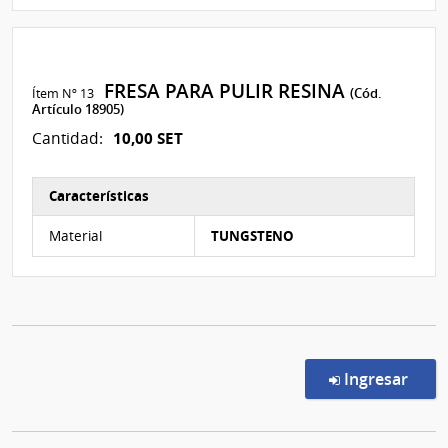
FRESA PARA PULIR RESINA
Ítem Nº 13
(Cód.
Artículo 18905)
10,00 SET
Cantidad:
Características
Características del Ítem Nº 13
Material
TUNGSTENO
en l
Ingresar