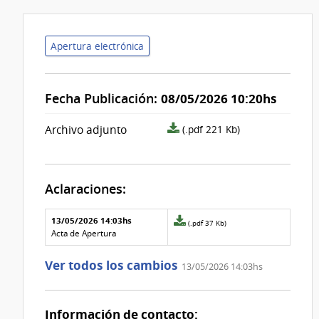
Apertura electrónica
Fecha Publicación:
08/05/2026 10:20hs
archivo
Archivo adjunto
(.pdf 221 Kb)
adjunto/pliego
Aclaraciones:
Aclaraciones del llamado
Fecha y
13/05/2026 14:03hs
Archivo
(.pdf 37 Kb)
texto de
Archivo
adjunto
Acta de Apertura
la
de la
de
aclaración
aclaración
la
Ver todos los cambios
13/05/2026 14:03hs
aclaración
Nº
0
Información de contacto: