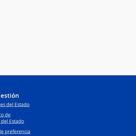
Gestión
es del Estado
co de
 del Estado
e preferencia