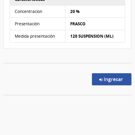
Características del Ítem Nº 4
Concentracion
20 %
Presentación
FRASCO
Medida presentación
120 SUSPENSION (ML)
en l
Ingresar