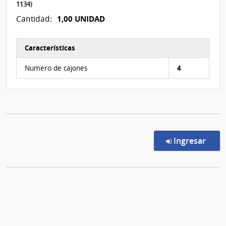
1134)
1,00 UNIDAD
Cantidad:
Características
Características del Ítem Nº 3
Numero de cajones
4
en l
Ingresar