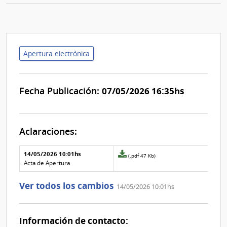
Apertura electrónica
Fecha Publicación:
07/05/2026 16:35hs
Aclaraciones:
Aclaraciones del llamado
Fecha y
14/05/2026 10:01hs
Archivo
(.pdf 47 Kb)
texto de
Archivo
adjunto
Acta de Apertura
la
de la
de
aclaración
aclaración
la
Ver todos los cambios
14/05/2026 10:01hs
aclaración
Nº
0
Información de contacto: