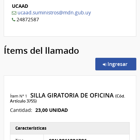
UCAAD
ucaad.suministros@mdn.gub.uy
24872587
Ítems del llamado
en l
Ingresar
SILLA GIRATORIA DE OFICINA
Ítem Nº 1
(Cód.
Artículo 3755)
23,00 UNIDAD
Cantidad:
Características
Características del Ítem Nº 1