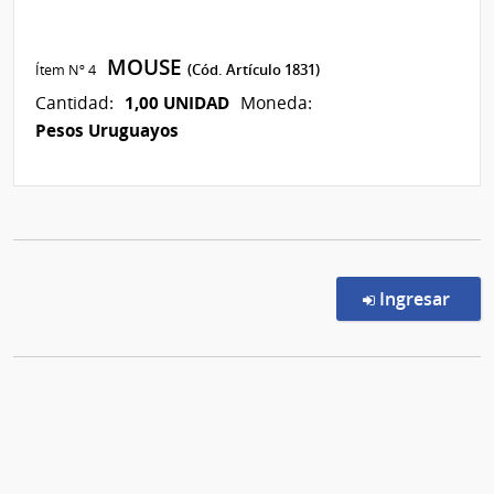
MOUSE
Ítem Nº 4
(Cód. Artículo 1831)
1,00 UNIDAD
Cantidad:
Moneda:
Pesos Uruguayos
en l
Ingresar