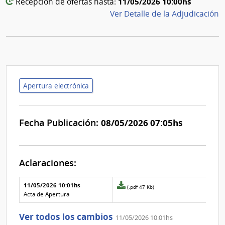
11/05/2026 10:00hs
Recepción de ofertas hasta:
Ver Detalle de la Adjudicación
Apertura electrónica
Fecha Publicación:
08/05/2026 07:05hs
Aclaraciones:
Aclaraciones del llamado
Fecha y
11/05/2026 10:01hs
Archivo
(.pdf 47 Kb)
texto de
Archivo
adjunto
Acta de Apertura
la
de la
de
aclaración
aclaración
la
Ver todos los cambios
11/05/2026 10:01hs
aclaración