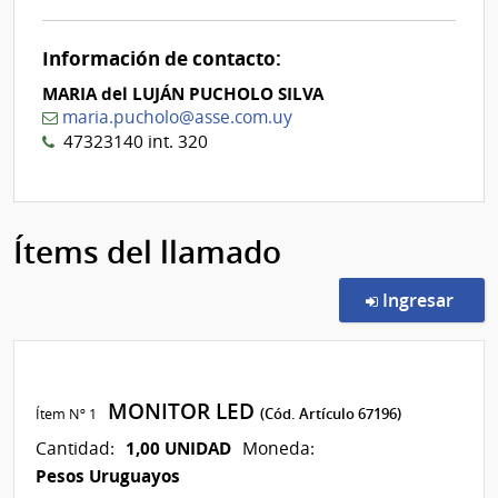
Nº
0
Información de contacto:
MARIA del LUJÁN PUCHOLO SILVA
maria.pucholo@asse.com.uy
47323140 int. 320
Ítems del llamado
en l
Ingresar
MONITOR LED
Ítem Nº 1
(Cód. Artículo 67196)
1,00 UNIDAD
Cantidad:
Moneda:
Pesos Uruguayos