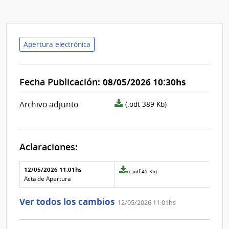
Apertura electrónica
Fecha Publicación:
08/05/2026 10:30hs
archivo
Archivo adjunto
(.odt 389 Kb)
adjunto/pliego
Aclaraciones:
Aclaraciones del llamado
Fecha y
12/05/2026 11:01hs
Archivo
(.pdf 45 Kb)
texto de
Archivo
adjunto
Acta de Apertura
la
de la
de
aclaración
aclaración
la
Ver todos los cambios
12/05/2026 11:01hs
aclaración
Nº
0