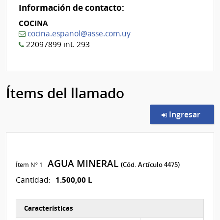
Información de contacto:
COCINA
cocina.espanol@asse.com.uy
22097899 int. 293
Ítems del llamado
en l
Ingresar
AGUA MINERAL
Ítem Nº 1
(Cód. Artículo 4475)
1.500,00 L
Cantidad:
Características