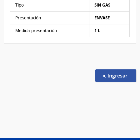
Características del Ítem Nº 1
Tipo
SIN GAS
Presentación
ENVASE
Medida presentación
1 L
en l
Ingresar