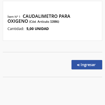
CAUDALIMETRO PARA
Ítem Nº 1
OXIGENO
(Cód. Artículo 32886)
5,00 UNIDAD
Cantidad:
en l
Ingresar