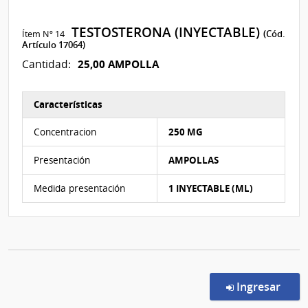
TESTOSTERONA (INYECTABLE)
Ítem Nº 14
(Cód.
Artículo 17064)
25,00 AMPOLLA
Cantidad:
Características
Características del Ítem Nº 14
Concentracion
250 MG
Presentación
AMPOLLAS
Medida presentación
1 INYECTABLE (ML)
en l
Ingresar