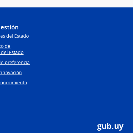
Gestión
es del Estado
co de
 del Estado
e preferencia
innovación
conocimiento
gub.uy