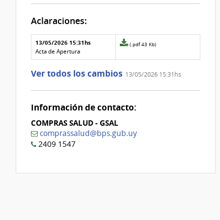
Aclaraciones:
Aclaraciones del llamado
Fecha y
13/05/2026 15:31hs
Archivo
(.pdf 43 Kb)
texto de
Archivo
adjunto
Acta de Apertura
la
de la
de
aclaración
aclaración
la
Ver todos los cambios
13/05/2026 15:31hs
aclaración
Nº
0
Información de contacto:
COMPRAS SALUD - GSAL
comprassalud@bps.gub.uy
2409 1547