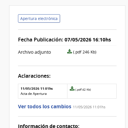
Apertura electrónica
Fecha Publicación:
07/05/2026 16:10hs
archivo
Archivo adjunto
(.pdf 246 Kb)
adjunto/pliego
Aclaraciones:
Aclaraciones del llamado
Fecha y
11/05/2026 11:01hs
Archivo
(.pdf 42 Kb)
texto de
Archivo
adjunto
Acta de Apertura
la
de la
de
aclaración
aclaración
la
Ver todos los cambios
11/05/2026 11:01hs
aclaración
Nº
0
Información de contacto: