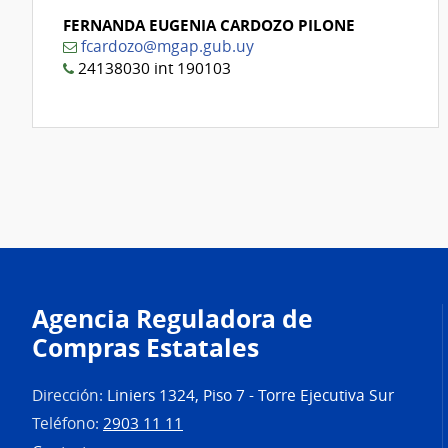
FERNANDA EUGENIA CARDOZO PILONE
fcardozo@mgap.gub.uy
24138030 int 190103
Agencia Reguladora de
Compras Estatales
Dirección:
Liniers 1324, Piso 7 - Torre Ejecutiva Sur
Teléfono:
2903 11 11