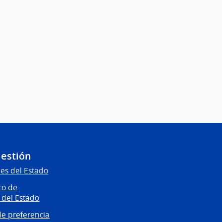
Gestión
es del Estado
co de
 del Estado
e preferencia