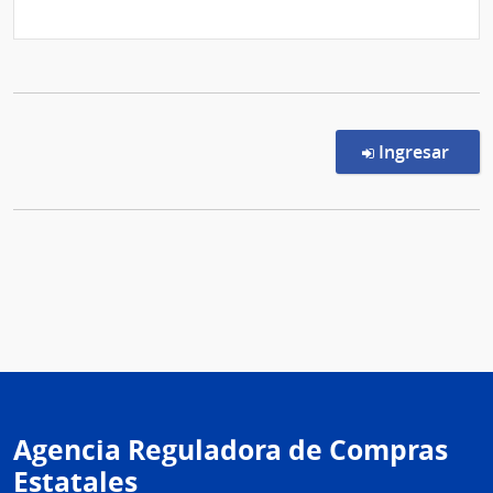
en l
Ingresar
Agencia Reguladora de Compras
Estatales