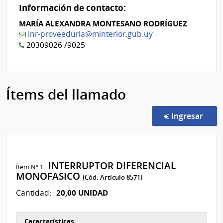
Información de contacto:
MARÍA ALEXANDRA MONTESANO RODRÍGUEZ
inr-proveeduria@minterior.gub.uy
20309026 /9025
Ítems del llamado
en l
Ingresar
INTERRUPTOR DIFERENCIAL
Ítem Nº 1
MONOFASICO
(Cód. Artículo 8571)
20,00 UNIDAD
Cantidad:
Características