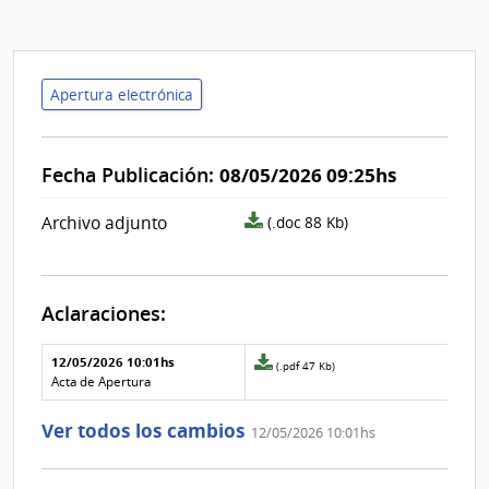
Apertura electrónica
Fecha Publicación:
08/05/2026 09:25hs
archivo
Archivo adjunto
(.doc 88 Kb)
adjunto/pliego
Aclaraciones:
Aclaraciones del llamado
Fecha y
12/05/2026 10:01hs
Archivo
(.pdf 47 Kb)
texto de
Archivo
adjunto
Acta de Apertura
la
de la
de
aclaración
aclaración
la
Ver todos los cambios
12/05/2026 10:01hs
aclaración
Nº
0