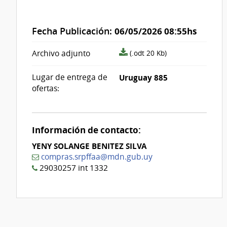
Fecha Publicación:
06/05/2026 08:55hs
archivo
Archivo adjunto
(.odt 20 Kb)
adjunto/pliego
Lugar de entrega de
Uruguay 885
ofertas:
Información de contacto:
YENY SOLANGE BENITEZ SILVA
compras.srpffaa@mdn.gub.uy
29030257 int 1332