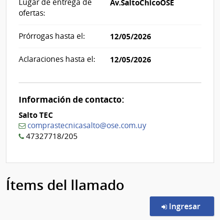
Lugar de entrega de
Av.SaltoChicoOSE
ofertas:
Prórrogas hasta el:
12/05/2026
Aclaraciones hasta el:
12/05/2026
Información de contacto:
Salto TEC
comprastecnicasalto@ose.com.uy
47327718/205
Ítems del llamado
en l
Ingresar