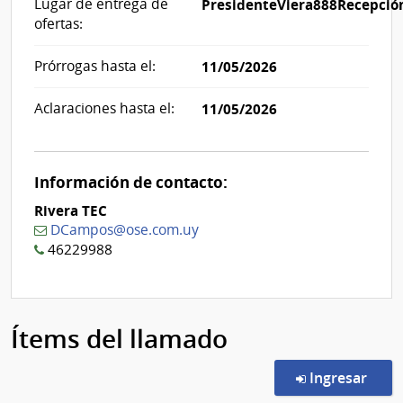
Lugar de entrega de
PresidenteViera888Recepció
ofertas:
Prórrogas hasta el:
11/05/2026
Aclaraciones hasta el:
11/05/2026
Información de contacto:
Rivera TEC
DCampos@ose.com.uy
46229988
Ítems del llamado
en l
Ingresar