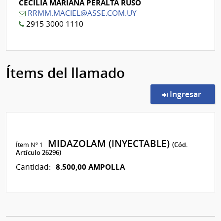
CECILIA MARIANA PERALTA RUSO
RRMM.MACIEL@ASSE.COM.UY
2915 3000 1110
Ítems del llamado
en l
Ingresar
MIDAZOLAM (INYECTABLE)
Ítem Nº 1
(Cód.
Artículo 26296)
8.500,00 AMPOLLA
Cantidad: