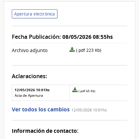
Apertura electrónica
Fecha Publicación:
08/05/2026 08:55hs
archivo
Archivo adjunto
(.pdf 223 Kb)
adjunto/pliego
Aclaraciones:
Aclaraciones del llamado
Fecha y
12/05/2026 10:01hs
Archivo
(.pdf 45 Kb)
texto de
Archivo
adjunto
Acta de Apertura
la
de la
de
aclaración
aclaración
la
Ver todos los cambios
12/05/2026 10:01hs
aclaración
Nº
0
Información de contacto: