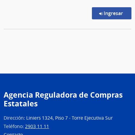
en l
Ingresar
Agencia Reguladora de Compras
Estatales
Dirección:
Liniers 1324, Piso 7 - Torre Ejecutiva Sur
Teléfono:
2903 11 11
Contacto