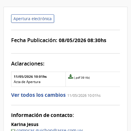
Apertura electrónica
Fecha Publicación:
08/05/2026 08:30hs
Aclaraciones:
Aclaraciones del llamado
Fecha y
11/05/2026 10:01hs
Archivo
(.pdf 39 Kb)
texto de
Archivo
adjunto
Acta de Apertura
la
de la
de
aclaración
aclaración
la
Ver todos los cambios
11/05/2026 10:01hs
aclaración
Nº
0
Información de contacto:
Karina Jesus
compras.guichon@asse.com.uy