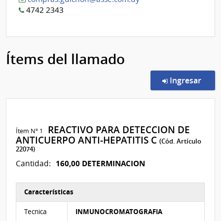
4742 2343
Ítems del llamado
en l
Ingresar
REACTIVO PARA DETECCION DE
Ítem Nº 1
ANTICUERPO ANTI-HEPATITIS C
(Cód. Artículo
22074)
160,00 DETERMINACION
Cantidad:
Características
Características del Ítem Nº 1
Tecnica
INMUNOCROMATOGRAFIA