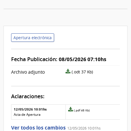
Apertura electrónica
Fecha Publicación:
08/05/2026 07:10hs
archivo
Archivo adjunto
(.odt 37 Kb)
adjunto/pliego
Aclaraciones:
Aclaraciones del llamado
Fecha y
12/05/2026 10:01hs
Archivo
(.pdf 46 Kb)
texto de
Archivo
adjunto
Acta de Apertura
la
de la
de
aclaración
aclaración
la
Ver todos los cambios
12/05/2026 10:01hs
aclaración