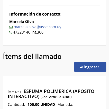
Nº
0
Información de contacto:
Marcela Silva
marcela.silva@asse.com.uy
47323140 int.300
Ítems del llamado
en l
Ingresar
ESPUMA POLIMERICA (APOSITO
Ítem Nº 1
INTERACTIVO)
(Cód. Artículo 30181)
100,00 UNIDAD
Cantidad:
Moneda: