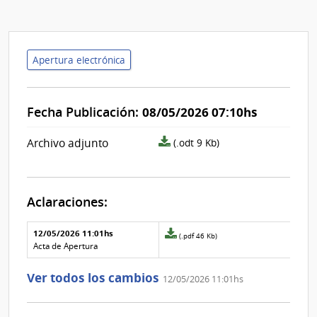
Apertura electrónica
Fecha Publicación:
08/05/2026 07:10hs
archivo
Archivo adjunto
(.odt 9 Kb)
adjunto/pliego
Aclaraciones:
Aclaraciones del llamado
Fecha y
12/05/2026 11:01hs
Archivo
(.pdf 46 Kb)
texto de
Archivo
adjunto
Acta de Apertura
la
de la
de
aclaración
aclaración
la
Ver todos los cambios
12/05/2026 11:01hs
aclaración
Nº
0