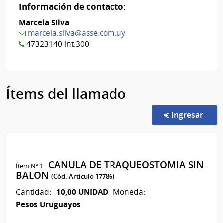
Información de contacto:
Marcela Silva
marcela.silva@asse.com.uy
47323140 int.300
Ítems del llamado
en l
Ingresar
CANULA DE TRAQUEOSTOMIA SIN
Ítem Nº 1
BALON
(Cód. Artículo 17786)
10,00 UNIDAD
Cantidad:
Moneda:
Pesos Uruguayos