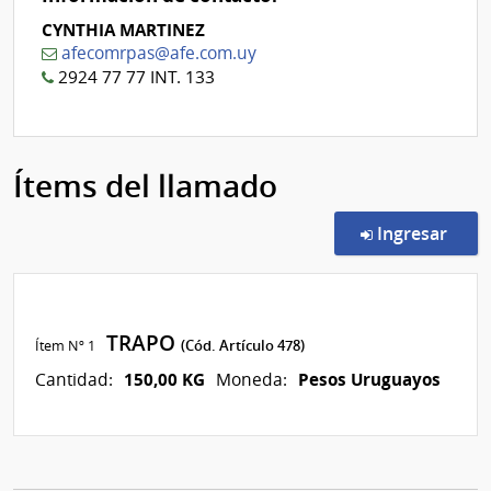
CYNTHIA MARTINEZ
afecomrpas@afe.com.uy
2924 77 77 INT. 133
Ítems del llamado
en l
Ingresar
TRAPO
Ítem Nº 1
(Cód. Artículo 478)
150,00 KG
Pesos Uruguayos
Cantidad:
Moneda: