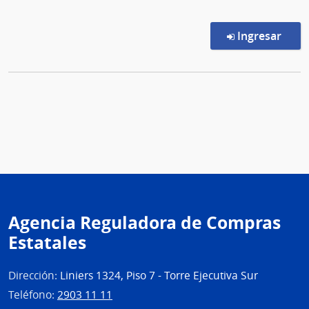
en l
Ingresar
Agencia Reguladora de Compras
Estatales
Dirección:
Liniers 1324, Piso 7 - Torre Ejecutiva Sur
Teléfono:
2903 11 11