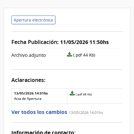
Apertura electrónica
Fecha Publicación:
11/05/2026 11:50hs
archivo
Archivo adjunto
(.pdf 44 Kb)
adjunto/pliego
Aclaraciones:
Aclaraciones del llamado
Fecha y
13/05/2026 14:01hs
Archivo
(.pdf 46 Kb)
texto de
Archivo
adjunto
Acta de Apertura
la
de la
de
aclaración
aclaración
la
Ver todos los cambios
13/05/2026 14:01hs
aclaración
Nº
0
Información de contacto: