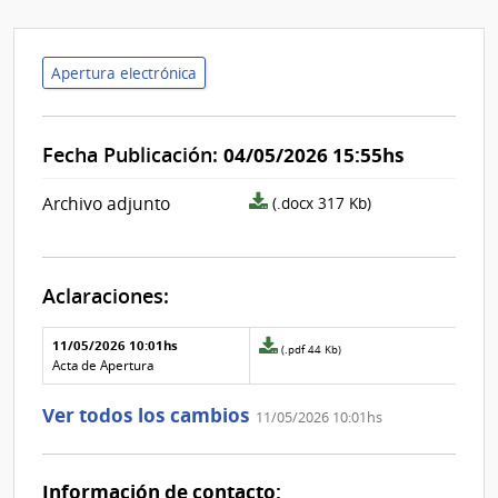
Apertura electrónica
Fecha Publicación:
04/05/2026 15:55hs
archivo
Archivo adjunto
(.docx 317 Kb)
adjunto/pliego
Aclaraciones:
Aclaraciones del llamado
Fecha y
11/05/2026 10:01hs
Archivo
(.pdf 44 Kb)
texto de
Archivo
adjunto
Acta de Apertura
la
de la
de
aclaración
aclaración
la
Ver todos los cambios
11/05/2026 10:01hs
aclaración
Nº
0
Información de contacto: