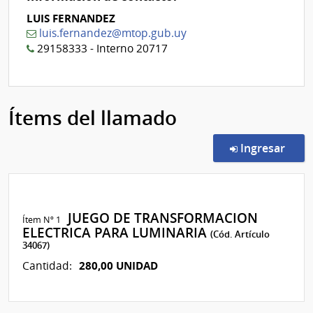
LUIS FERNANDEZ
luis.fernandez@mtop.gub.uy
29158333 - Interno 20717
Ítems del llamado
en l
Ingresar
JUEGO DE TRANSFORMACION
Ítem Nº 1
ELECTRICA PARA LUMINARIA
(Cód. Artículo
34067)
280,00 UNIDAD
Cantidad: