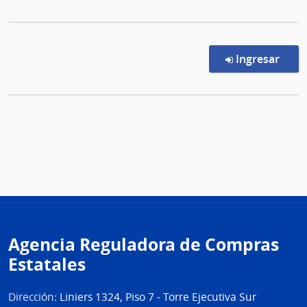
en l
Ingresar
Agencia Reguladora de Compras
Estatales
Dirección:
Liniers 1324, Piso 7 - Torre Ejecutiva Sur