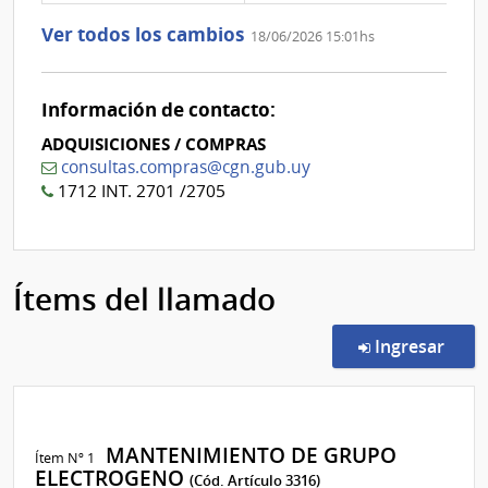
aclaración
Nº
Ver todos los cambios
18/06/2026 15:01hs
0
Información de contacto:
ADQUISICIONES / COMPRAS
consultas.compras@cgn.gub.uy
1712 INT. 2701 /2705
Ítems del llamado
en l
Ingresar
MANTENIMIENTO DE GRUPO
Ítem Nº 1
ELECTROGENO
(Cód. Artículo 3316)