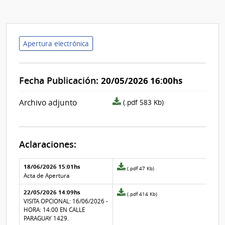
Apertura electrónica
Fecha Publicación:
20/05/2026 16:00hs
archivo
Archivo adjunto
(.pdf 583 Kb)
adjunto/pliego
Aclaraciones:
Aclaraciones del llamado
Fecha y
18/06/2026 15:01hs
Archivo
(.pdf 47 Kb)
texto de
Archivo
adjunto
Acta de Apertura
la
de la
de
aclaración
aclaración
22/05/2026 14:09hs
la
Archivo
(.pdf 414 Kb)
aclaración
adjunto
VISITA OPCIONAL: 16/06/2026 -
Nº
de
HORA: 14:00 EN CALLE
1
la
PARAGUAY 1429.