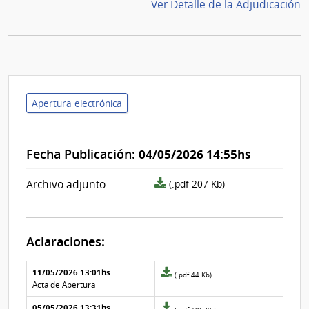
Ver Detalle de la Adjudicación
Apertura electrónica
Fecha Publicación:
04/05/2026 14:55hs
archivo
Archivo adjunto
(.pdf 207 Kb)
adjunto/pliego
Aclaraciones:
Aclaraciones del llamado
Fecha y
11/05/2026 13:01hs
Archivo
(.pdf 44 Kb)
texto de
Archivo
adjunto
Acta de Apertura
la
de la
de
aclaración
aclaración
05/05/2026 13:31hs
la
Archivo