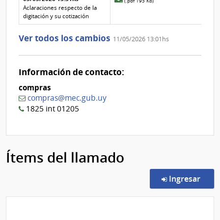
(.pdf 195 Kb)
aclaración
adjunto
Aclaraciones respecto de la
Nº
de
digitación y su cotización
1
la
aclaración
Ver todos los cambios
11/05/2026 13:01hs
Nº
0
Información de contacto:
compras
compras@mec.gub.uy
1825 int 01205
Ítems del llamado
en l
Ingresar