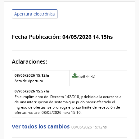
Apertura electrónica
Fecha Publicación:
04/05/2026 14:15hs
Aclaraciones:
Aclaraciones del llamado
Fecha y
08/05/2026 15:12hs
Archivo
(.pdf 44 Kb)
texto de
Archivo
adjunto
Acta de Apertura
la
de la
de
aclaración
aclaración
07/05/2026 15:57hs
la
aclaración
En cumplimiento del Decreto 142/018, y debido a la ocurrencia
Nº
de una interrupción de sistema que pudo haber afectado el
1
ingreso de ofertas, se prorroga el plazo límite de recepción de
ofertas hasta el 08/05/2026 hora 15:10.
Ver todos los cambios
08/05/2026 15:12hs