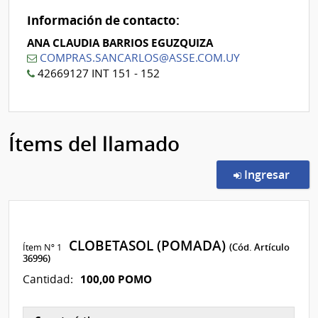
Información de contacto:
ANA CLAUDIA BARRIOS EGUZQUIZA
COMPRAS.SANCARLOS@ASSE.COM.UY
42669127 INT 151 - 152
Ítems del llamado
en l
Ingresar
CLOBETASOL (POMADA)
Ítem Nº 1
(Cód. Artículo
36996)
100,00 POMO
Cantidad: