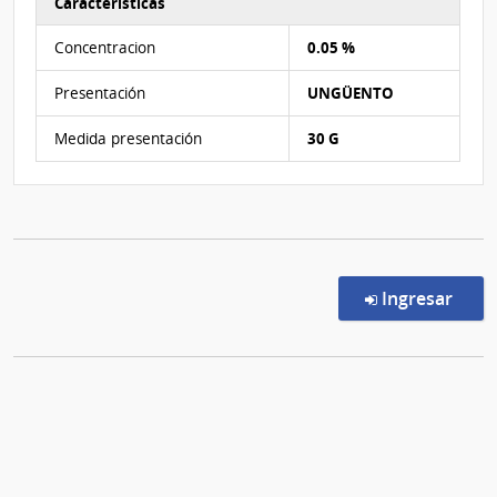
Características
Características del Ítem Nº 1
Concentracion
0.05 %
Presentación
UNGÜENTO
Medida presentación
30 G
en l
Ingresar