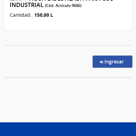
INDUSTRIAL
(Cód. Artículo 9606)
150,00 L
Cantidad:
en l
Ingresar