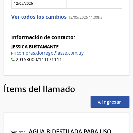
aclaración
12/05/2026
Nº
0
Ver todos los cambios
12/05/2026 11:00hs
Información de contacto:
JESSICA BUSTAMANTE
compras.dorrego@asse.com.uy
29153000/1110/1111
Ítems del llamado
en l
Ingresar
AGUA BIDESTILADA PARA USO
Ítem Nº 1