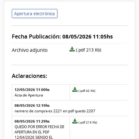
Apertura electrónica
Fecha Publicación:
08/05/2026 11:05hs
archivo
Archivo adjunto
(.pdf 213 Kb)
adjunto/pliego
Aclaraciones:
Aclaraciones del llamado
Fecha y
12/05/2026 11:00hs
Archivo
(.pdf 42 Kb)
texto de
Archivo
adjunto
Acta de Apertura
la
de la
de
aclaración
aclaración
08/05/2026 12:19hs
la
aclaración
nemero de compra es 2221 en pdf quedo 2207
Nº
08/05/2026 11:29hs
2
Archivo
(.pdf 213 Kb)
adjunto
QUEDO POR ERROR FECHA DE
de
APERTURA EN EL PDF
la
12/04/2026 SIENDO EL